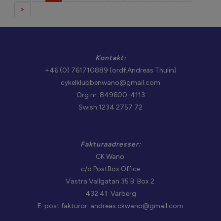
»
Kontakt:
+46 (0) 761710889 (ordf.Andreas Thulin)
cykelklubbenwano@gmail.com
Org.nr: 849600-4113
Swish:1234 2757 72
Fakturaadresser:
CK Wano
c/o PostBox Office
Västra Vallgatan 35 B. Box 2.
432 41 Varberg
E-post fakturor: andreas.ckwano@gmail.com