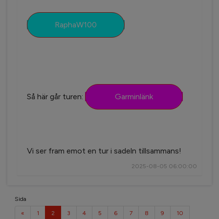
RaphaW100
Så här går turen:
Garminlänk
Vi ser fram emot en tur i sadeln tillsammans!
2025-08-05 06:00:00
Sida
«
1
2
3
4
5
6
7
8
9
10