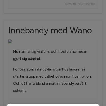
2025-10-10 08:00:00
Innebandy med Wano
Nu närmar sig vintern, och hösten har redan
gjort sig påmind.
För oss som inte cyklar utomhus längre, så
startar vi upp med välbehövlig inomhusmotion.
Och då har vi bland annat innebandy på vårt
schema.