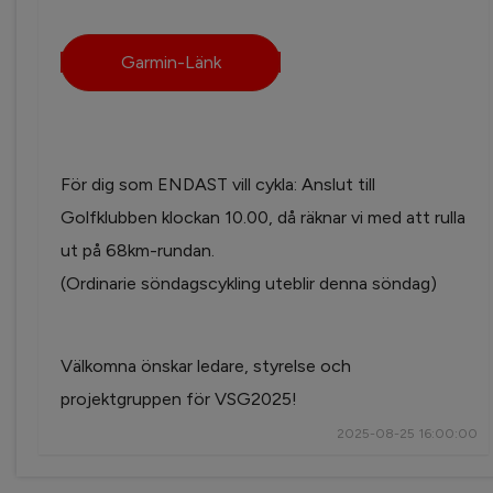
Garmin-Länk
För dig som ENDAST vill cykla: Anslut till
Golfklubben klockan 10.00, då räknar vi med att rulla
ut på 68km-rundan.
(Ordinarie söndagscykling uteblir denna söndag)
Välkomna önskar ledare, styrelse och
projektgruppen för VSG2025!
2025-08-25 16:00:00