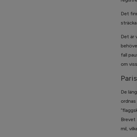
Det fin
sträcka
Det är 
behöver.
fall pa
om viss
Pari
De läng
ordnas 
“flaggs
Brevet 
mil, vi