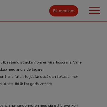
Bli medlem
rutbestämd sträcka inom en viss tidsgräns. Varje
llskap med andra deltagare.
gen hand (utan följebilar etc.) och fokus är mer
utsatt tid är lika goda vinnare.
s banan har randonnören med sig ett brevetkort.