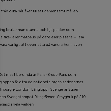
rån olika håll åker till ett gemensamt mål en
ktering brukar man stanna och hjälpa den som
fika- eller matpaus på café eller pizzeria – i alla
t vara vanligt att övernatta på vandrarhem, även
n. Det mest berömda är Paris-Brest-Paris som
gloppen är ofta de nationella organisationernas
Edinburgh-London. Långlopp i Sverige är Super
) och Sverigetempot Riksgränsen-Smyghuk på 210
diaux i hela världen.