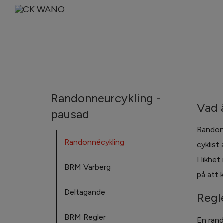
Randonneurcykling -
Vad 
pausad
Randonn
Randonnécykling
cyklist 
I likhe
BRM Varberg
på att 
Deltagande
Regl
BRM Regler
En rand