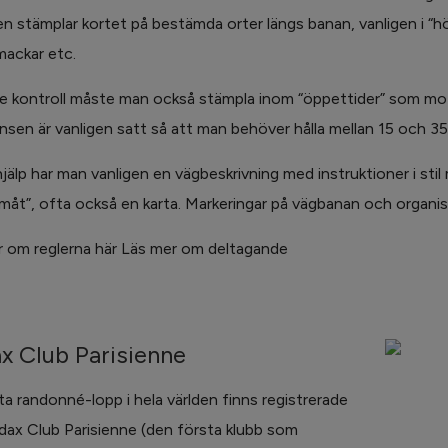
en stämplar kortet på bestämda orter längs banan, vanligen i “h
ackar etc.
je kontroll måste man också stämpla inom “öppettider” som mo
nsen är vanligen satt så att man behöver hålla mellan 15 och 35 
n hjälp har man vanligen en vägbeskrivning med instruktioner i s
amåt”, ofta också en karta. Markeringar på vägbanan och organi
 om reglerna här Läs mer om deltagande
x Club Parisienne
ta randonné-lopp i hela världen finns registrerade
ax Club Parisienne (den första klubb som