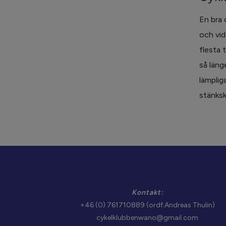
En bra 
och vid
flesta 
så länge
lämplig
stänksk
Kontakt:
+46 (0) 761710889 (ordf.Andreas Thulin)
cykelklubbenwano@gmail.com