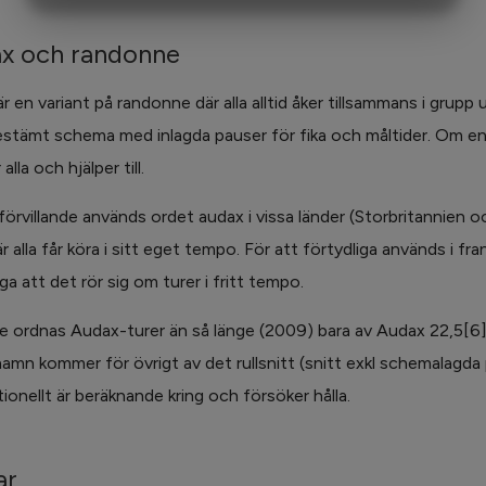
MARKETING
STATISTIK
x och randonne
r en variant på randonne där alla alltid åker tillsammans i grupp 
stämt schema med inlagda pauser för fika och måltider. Om en 
alla och hjälper till.
örvillande används ordet audax i vissa länder (Storbritannien oc
 alla får köra i sitt eget tempo. För att förtydliga används i fran
ga att det rör sig om turer i fritt tempo.
ge ordnas Audax-turer än så länge (2009) bara av Audax 22,5[6]
amn kommer för övrigt av det rullsnitt (snitt exkl schemalagd
tionellt är beräknande kring och försöker hålla.
ar