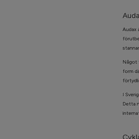
Auda
Audax ä
förutbe
stannar 
Något f
form där
förtydli
I Sveri
Detta n
interna
Cykl