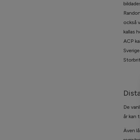
bildade
Randonn
också v
kallas 
ACP kal
Sverige
Storbri
Dist
De vanl
år kan 
Även lå
registr