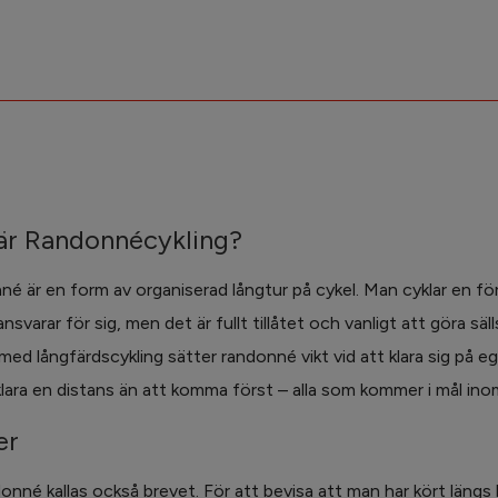
är Randonnécykling?
é är en form av organiserad långtur på cykel. Man cyklar en fö
ansvarar för sig, men det är fullt tillåtet och vanligt att göra sä
t med långfärdscykling sätter randonné vikt vid att klara sig på e
klara en distans än att komma först – alla som kommer i mål inom 
er
onné kallas också brevet. För att bevisa att man har kört läng