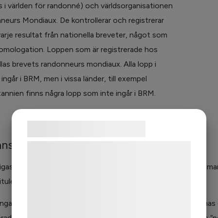
s i världen för randonné) och världsorganisationen
eurs Mondiaux. De kontrollerar och registrerar
arje resultat från nationella breveter, något som
homologation. Loppen som är registrerade hos
las brevets randonneurs mondiaux. Alla lopp i
 ingår i BRM, men i vissa länder, till exempel
tannien finns några lopp som inte ingår i BRM.
Samtykke til cookies
anser
Vi og vores samarbejdspartnere bruger
teknologier, herunder cookies, til at
igaste distanserna är 20, 30, 40 och 60 mil. De utgör tillsamman
indsamle oplysninger om dig til forskellige
titulera sig Super randonneur.
formål, herunder: Tilpasning af annoncering,
bedre brugeroplevelse, funktionalitet,
nga distanser på 100 mil ordnas av några klubbar. Ibland ordnas oc
statistik og marketing. Disse oplysninger
erade hos Randonneurs Mondiaux) turer under 20 mil, kallade “po