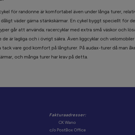
cykel för randonne är komfortabel även under långa turer, relativ
 dåligt väder gärna stänkskärmar. En cykel byggt speciellt för de
typer går att använda; racercyklar med extra små väskor och lösa l
 de är lagliga och i övrigt säkra. Även liggcyklar och velomobiler 
a tack vare god komfort på långturer. På audax-turer då man åke
ärmar, och många turer har krav på detta.
Fakturaadresser:
CK Wano
c/o PostBox Office