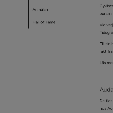
Cyklist
Anmälan
bensinm
Hall of Fame
Vid var
Tidsgrä
Till si
rakt fr
Läs mer
Auda
De fles
hos Aud