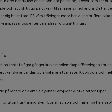
, hur och när du kan dricka och äta på din hoj. Dessutom får du l
nde och att bli trygg på cykeln tillsammans med andra. Det är cen
er dig bekräftad. På våra träningsrundor har vi därför flera olika 
 vi anpassar oss efter varandras förutsättningar.
ing
tt ha testat några gånger krävs medlemskap i föreningen för att 
rcykel ska användas och hjälm är ett måste. Klubbtröja och hels
en.
e på ledare och aktiva cyklister erbjuder vi olika fartgrupper.
 för utomhusträning sker i början av april och håller på hela se