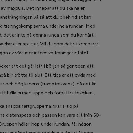
av maxpuls. Det innebär att du ska ha en
 ansträngningsnivå så att du obehindrat kan
d träningskompisarna under hela rundan. Med
d, det är inte på denna runda som du kör hårt i
ckar eller spurtar. Vill du göra det välkomnar vi
någon av våra mer intensiva träningar istället.
ker att det går lätt i början så gör tiden att
å blir trötta till slut. Ett tips är att cykla med
xlar och hög kadens (trampfrekvens), då det är
 att hålla pulsen uppe och förbättra tekniken.
ika snabba fartgrupperna fikar alltid på
s distanspass och passen kan vara alltifrån 50-
Gruppen håller ihop under rundan, får någon
ng eller något annat problem hjälps vi åt som