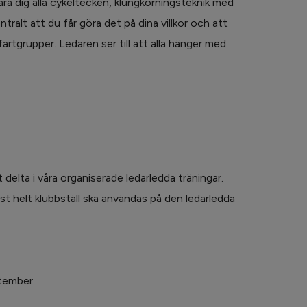
ära dig alla cykeltecken, klungkörningsteknik med
tralt att du får göra det på dina villkor och att
fartgrupper. Ledaren ser till att alla hänger med
delta i våra organiserade ledarledda träningar.
t helt klubbställ ska användas på den ledarledda
ptember.