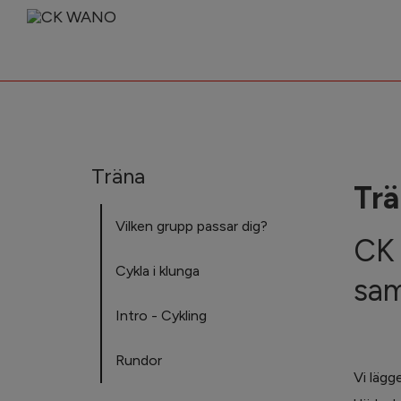
Träna
Trä
Vilken grupp passar dig?
CK 
Cykla i klunga
sam
Intro - Cykling
Rundor
Vi lägg