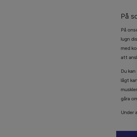
På s
På onsd
lugn di
med kor
att ans
Du kan 
lågt ka
muskler
gåra om
Under a