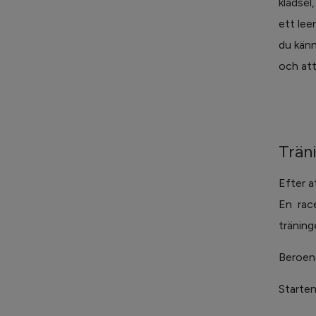
klädsel
ett lee
du känn
och att
Trän
Efter a
En race
träning
Beroend
Starten