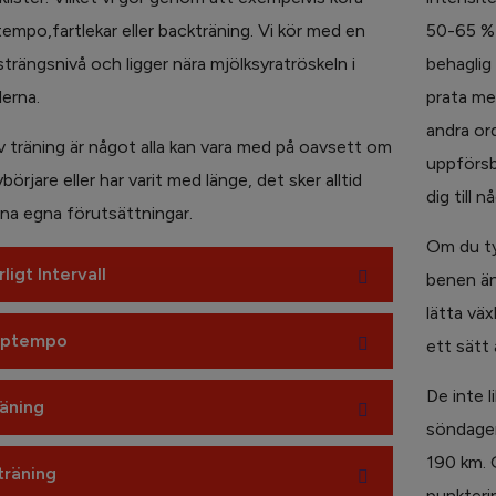
tempo,fartlekar eller backträning. Vi kör med en
50-65 % 
trängsnivå och ligger nära mjölksyratröskeln i
behaglig
lerna.
prata me
andra or
v träning är något alla kan vara med på oavsett om
uppförsba
börjare eller har varit med länge, det sker alltid
dig till 
ina egna förutsättningar.
Om du tyc
ligt Intervall
benen änd
lätta vä
pptempo
ett sätt
De inte l
räning
söndagen
190 km. 
träning
punkteri