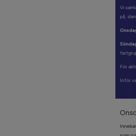
Vi saml
på, sla
Onsdag
Söndag
fartgru
För akt
Inför v
Onsd
Innebär
som cyk