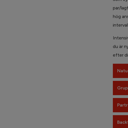
par/lag
hög ans
interval
Intensi
du är ny
efter d
Natur
Gru
Part
Back