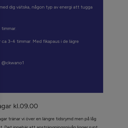
ha med dig vätska, någon typ av energi att tugga
2 timmar.
r ca 3-4 timmar. Med fikapaus i de lägre
 på @ckwano1
gar kl.09.00
gar tränar vi över en längre tidsrymd men på låg
et. Det innebär att ansträngningsnivån ligger runt