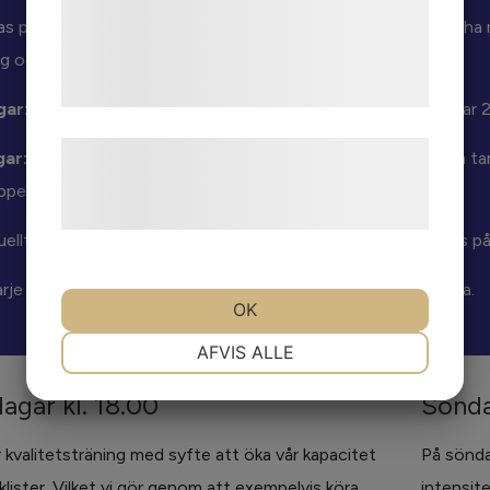
med data, du tidligere har givet dem eller
as på parkeringen vid Träslövs kyrka i Varberg. Se till att alltid 
de har indsamlet gennem din brug af deres
ng och pump.
tjenester. Ved at klikke på 'OK' giver du
samtykke til disse formål.
ar:
Samling kl: 17:55 Avfärd 18:00. Rundan blir ca 5 mil och tar 
Læs mere om vores brug af cookies og
ar:
Samling kl: 08:55 Avfärd 09:00. Rundan blir ca 10 mil och ta
behandling af persondata på vores
pperna.
hjemmeside.
uellt program hänvisas till vår
Facebook sida
. Där hittar ni oss
arje runda lägger vi upp ett "evenemang" på vår Facebooksida.
OK
NØDVENDIGE
PRÆFERENCER
AFVIS ALLE
agar kl. 18.00
Sönda
MARKETING
STATISTIK
 kvalitetsträning med syfte att öka vår kapacitet
På sönda
lister. Vilket vi gör genom att exempelvis köra
intensit