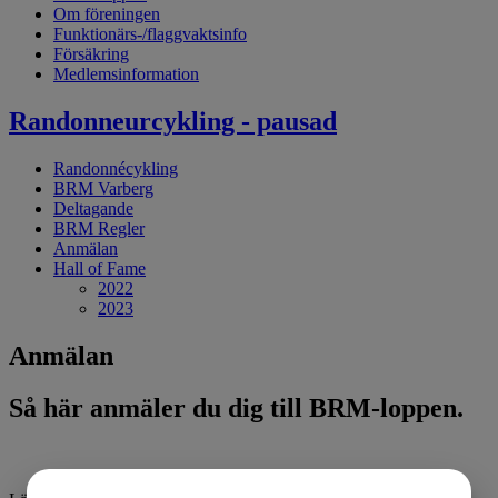
Om föreningen
Funktionärs-/flaggvaktsinfo
Försäkring
Medlemsinformation
Randonneurcykling - pausad
Randonnécykling
BRM Varberg
Deltagande
BRM Regler
Anmälan
Hall of Fame
2022
2023
Anmälan
Så här anmäler du dig till BRM-loppen.