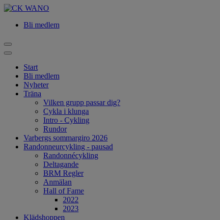
Bli medlem
Start
Bli medlem
Nyheter
Träna
Vilken grupp passar dig?
Cykla i klunga
Intro - Cykling
Rundor
Varbergs sommargiro 2026
Randonneurcykling - pausad
Randonnécykling
Deltagande
BRM Regler
Anmälan
Hall of Fame
2022
2023
Klädshoppen