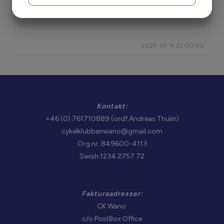
MARKETING
STATISTIK
2025-10-15 22:00:00
Kontakt:
+46 (0) 761710889 (ordf.Andreas Thulin)
cykelklubbenwano@gmail.com
Org.nr: 849600-4113
Swish:1234 2757 72
Fakturaadresser:
CK Wano
c/o PostBox Office