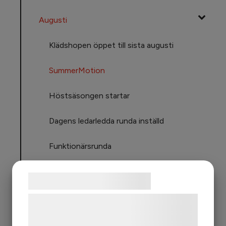
Augusti
Klädshopen öppet till sista augusti
SummerMotion
Höstsäsongen startar
Dagens ledarledda runda inställd
Funktionärsrunda
Juli
Samtykke til cookies
Juni
Vi og vores samarbejdspartnere bruger
teknologier, herunder cookies, til at
Mars