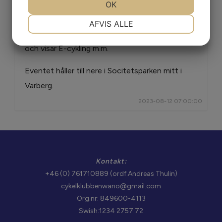
OK
Från fredag 11 augusti till lördag 12 augusti
NØDVENDIGE
PRÆFERENCER
AFVIS ALLE
mellan kl. 12.00 - 17.00 finns CK Wano på plats
och visar E-cykling m.m.
MARKETING
STATISTIK
Eventet håller till nere i Socitetsparken mitt i
Varberg.
2023-08-12 07:00:00
Kontakt:
+46 (0) 761710889 (ordf.Andreas Thulin)
cykelklubbenwano@gmail.com
Org.nr: 849600-4113
Swish:1234 2757 72